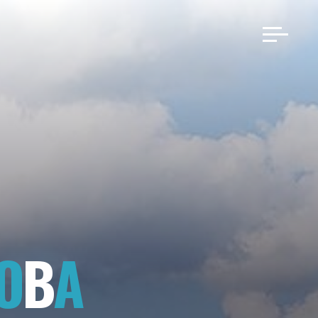
О
В
А