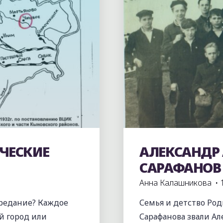
ЧЕСКИЕ
АЛЕКСАНДР
Без рубрики
САРАФАНОВ
Анна Калашникова
редание? Каждое
Семья и детство Ро
й город или
Сарафанова звали Ал