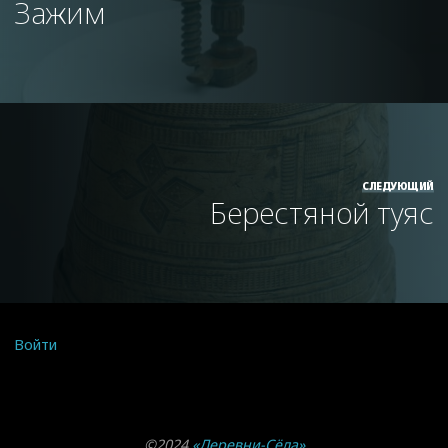
Зажим
СЛЕДУЮЩИЙ
Берестяной туяс
Войти
©2024
«Деревни-Сёла»