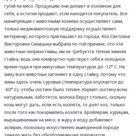
гусей на мясо. Продукцию они делают в основном для
себя, а остатки продают, если находится покупатель. Все
манипуляции с животными хозяева осуществляют сами,
только медикаментозную поддержку осуществляет
ветеринар, которого приглашают из города. Коз Светлана
Викторовна Синицына выбрала по той причине, что эти
животные неприхотливы, им не требуется тёплая зимняя
стайка, ведь они комфортно чувствуют себя в холодное
время года и при минусовых температурах до -12
°
С. На
зиму всех животных загоняют в одну стайку, потому что
зимы здесь очень суровые (температура опускается до
-60
°
С), чтобы скотине было теплее. Кормят скотину всем
натуральным, заботятся, молока берут столько, сколько
козы могут дать, если есть козлята, то доят коз, только
после того как покормились козлята. Бройлерам, курицам,
выращиваемым на мясо, в жару в воду добавляют
аспирин, поскольку искусственно выведенной породе
тяжело жить без обезболивающих препаратов.