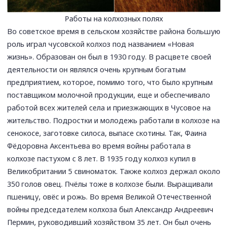
Работы на колхозных полях
Во советское время в сельском хозяйстве района большую
роль играл чусовской колхоз под названием «Новая
жизнь». Образован он был в 1930 году. В расцвете своей
деятельности он являлся очень крупным богатым
предприятием, которое, помимо того, что было крупным
поставщиком молочной продукции, еще и обеспечивало
работой всех жителей села и приезжающих в Чусовое на
жительство. Подростки и молодежь работали в колхозе на
сенокосе, заготовке силоса, выпасе скотины. Так, Фаина
Фёдоровна Аксентьева во время войны работала в
колхозе пастухом с 8 лет. В 1935 году колхоз купил в
Великобритании 5 свиноматок. Также колхоз держал около
350 голов овец. Пчёлы тоже в колхозе были. Выращивали
пшеницу, овёс и рожь. Во время Великой Отечественной
войны председателем колхоза был Александр Андреевич
Пермин, руководивший хозяйством 35 лет. Он был очень