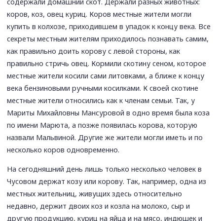
содержали домашний скот. Держали разных животных:
коров, коз, овец куриц. Коров местные жители могли
купить в колхозе, приходившем в упадок к концу века. Все
секреты местным жителям приходилось познавать самим,
как правильно доить корову с левой стороны, как
правильно стричь овец. Кормили скотину сеном, которое
местные жители косили сами литовками, а ближе к концу
века бензиновыми ручными косилками. К своей скотине
местные жители относились как к членам семьи. Так, у
Мариты Михайловны Мансуровой в одно время была коза
по имени Марюта, а позже появилась корова, которую
назвали Мальвиной. Другие же жители могли иметь и по
несколько коров одновременно.
На сегодняшний день лишь только несколько человек в
Чусовом держат козу или корову. Так, например, одна из
местных жительниц, живущих здесь относительно
недавно, держит двоих коз и козла на молоко, сыр и
другую продукцию, куриц на яйца и на мясо, индюшек и