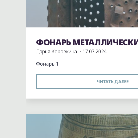
ФОНАРЬ МЕТАЛЛИЧЕСК
Экспонаты школьного музея
Дарья Коровкина
17.07.2024
Фонарь 1
"Ф
ЧИТАТЬ ДАЛЕЕ
МЕ
Оставьте комментарий