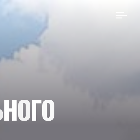
Ь
Н
О
Г
О