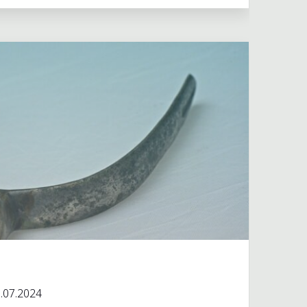
й
 музея
.07.2024