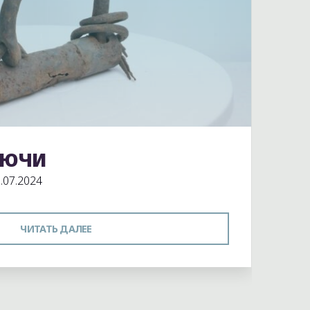
ЛЮЧИ
 музея
.07.2024
"ЗАМКИ
ЧИТАТЬ ДАЛЕЕ
И
КЛЮЧИ"