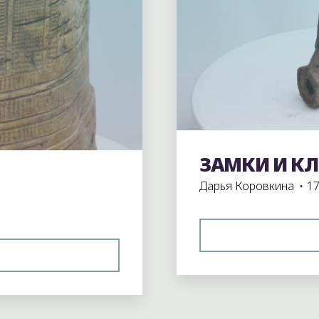
ЗАМКИ И К
Экспонаты школьного
Дарья Коровкина
17
ЕРЕСТЯНОЙ
ЯС"