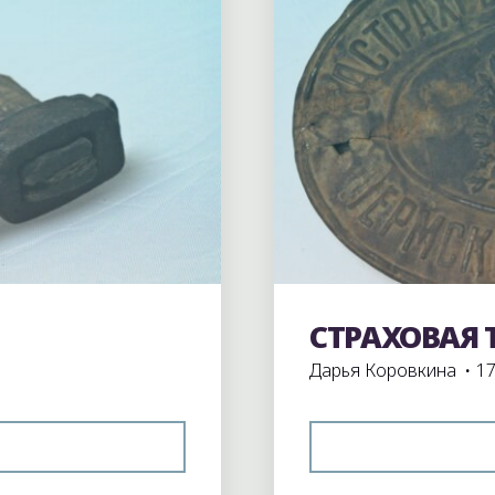
СТРАХОВАЯ
Экспонаты школьного
Дарья Коровкина
17
ОЛОТКИ"